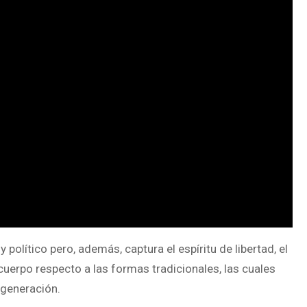
y político pero, además, captura el espíritu de libertad, el
cuerpo respecto a las formas tradicionales, las cuales
 generación.