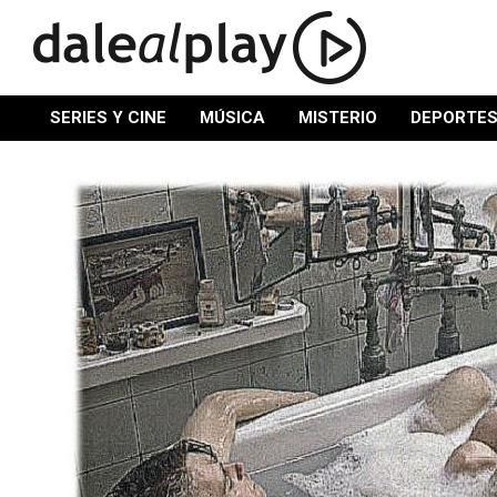
Skip
to
content
SERIES Y CINE
MÚSICA
MISTERIO
DEPORTE
Primary
Navigation
Menu