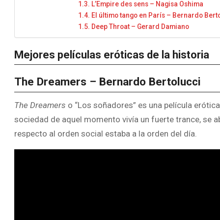
L’Empire des sens – Nagisa Oshima
El último tango en París – Bernardo Bert
Deep Throat – Gerard Damiano
Mejores películas eróticas de la historia
The Dreamers – Bernardo Bertolucci
The Dreamers
o “Los soñadores” es una película erótic
sociedad de aquel momento vivía un fuerte trance, se a
respecto al orden social estaba a la orden del día.