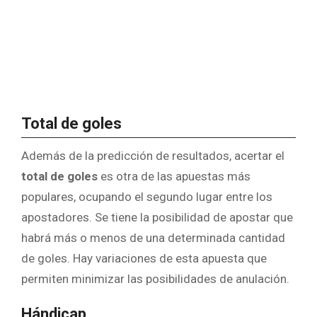
Total de goles
Además de la predicción de resultados, acertar el
total de goles
es otra de las apuestas más
populares, ocupando el segundo lugar entre los
apostadores. Se tiene la posibilidad de apostar que
habrá más o menos de una determinada cantidad
de goles. Hay variaciones de esta apuesta que
permiten minimizar las posibilidades de anulación.
Hándicap