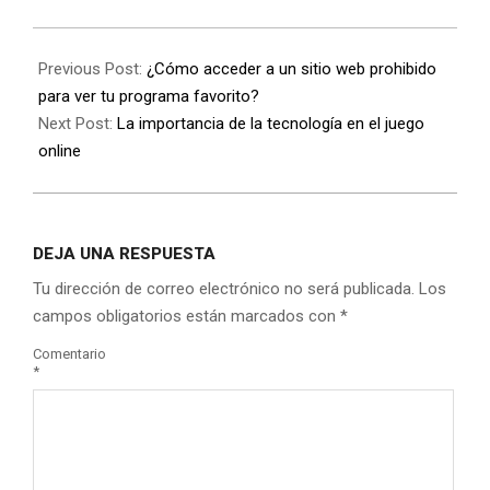
30
Previous Post:
¿Cómo acceder a un sitio web prohibido
para ver tu programa favorito?
Next Post:
La importancia de la tecnología en el juego
online
DEJA UNA RESPUESTA
Tu dirección de correo electrónico no será publicada.
Los
campos obligatorios están marcados con
*
Comentario
*