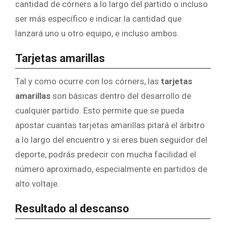
cantidad de córners a lo largo del partido o incluso
ser más específico e indicar la cantidad que
lanzará uno u otro equipo, e incluso ambos.
Tarjetas amarillas
Tal y como ocurre con los córners, las
tarjetas
amarillas
son básicas dentro del desarrollo de
cualquier partido. Esto permite que se pueda
apostar cuantas tarjetas amarillas pitará el árbitro
a lo largo del encuentro y si eres buen seguidor del
deporte, podrás predecir con mucha facilidad el
número aproximado, especialmente en partidos de
alto voltaje.
Resultado al descanso