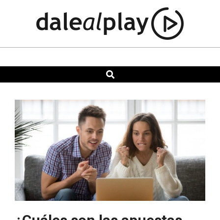
Skip
to
content
Search
Primary
Navigation
Menu