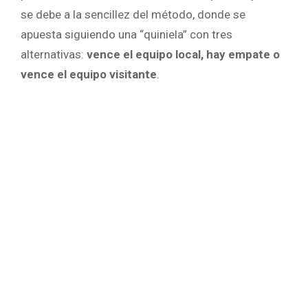
se debe a la sencillez del método, donde se
apuesta siguiendo una “quiniela” con tres
alternativas:
vence el equipo local, hay empate o
vence el equipo visitante
.